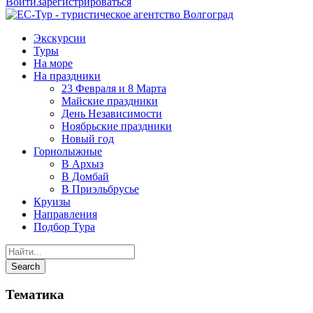
Войти
Зарегистрироваться
Экскурсии
Туры
На море
На праздники
23 Февраля и 8 Марта
Майские праздники
День Независимости
Ноябрьские праздники
Новый год
Горнолыжные
В Архыз
В Домбай
В Приэльбрусье
Круизы
Направления
Подбор Тура
Тематика