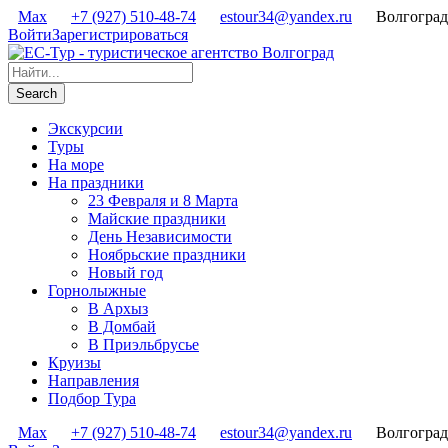
Max
+7 (927) 510-48-74
estour34@yandex.ru
Волгоград
Войти
Зарегистрироваться
Экскурсии
Туры
На море
На праздники
23 Февраля и 8 Марта
Майские праздники
День Независимости
Ноябрьские праздники
Новый год
Горнолыжные
В Архыз
В Домбай
В Приэльбрусье
Круизы
Направления
Подбор Тура
Max
+7 (927) 510-48-74
estour34@yandex.ru
Волгоград