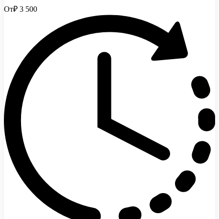
От
₽ 3 500