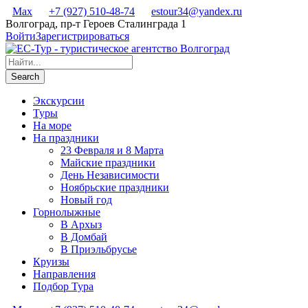
Max
+7 (927) 510-48-74
estour34@yandex.ru
Волгоград, пр-т Героев Сталинграда 1
Войти
Зарегистрироваться
Экскурсии
Туры
На море
На праздники
23 Февраля и 8 Марта
Майские праздники
День Независимости
Ноябрьские праздники
Новый год
Горнолыжные
В Архыз
В Домбай
В Приэльбрусье
Круизы
Направления
Подбор Тура