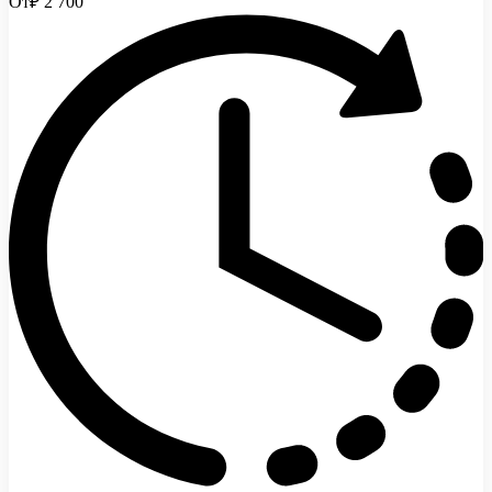
От
₽ 2 700