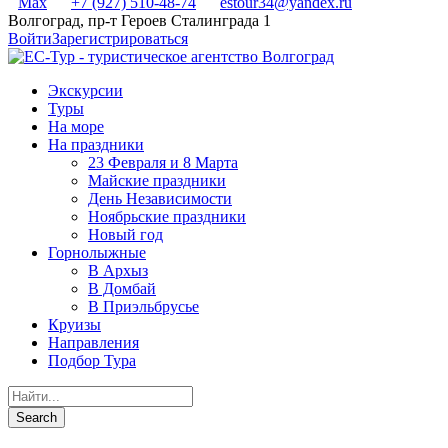
Max
+7 (927) 510-48-74
estour34@yandex.ru
Волгоград, пр-т Героев Сталинграда 1
Войти
Зарегистрироваться
Экскурсии
Туры
На море
На праздники
23 Февраля и 8 Марта
Майские праздники
День Независимости
Ноябрьские праздники
Новый год
Горнолыжные
В Архыз
В Домбай
В Приэльбрусье
Круизы
Направления
Подбор Тура