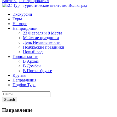
Войти
Зарегистрироваться
Экскурсии
Туры
На море
На праздники
23 Февраля и 8 Марта
Майские праздники
День Независимости
Ноябрьские праздники
Новый год
Горнолыжные
В Архыз
В Домбай
В Приэльбрусье
Круизы
Направления
Подбор Тура
Направление