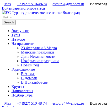
Max
+7 (927) 510-48-74
estour34@yandex.ru
Волгоград
Войти
Зарегистрироваться
Экскурсии
Туры
На море
На праздники
23 Февраля и 8 Марта
Майские праздники
День Независимости
Ноябрьские праздники
Новый год
Горнолыжные
В Архыз
В Домбай
В Приэльбрусье
Круизы
Направления
Подбор Тура
Max
+7 (927) 510-48-74
estour34@yandex.ru
Волгоград