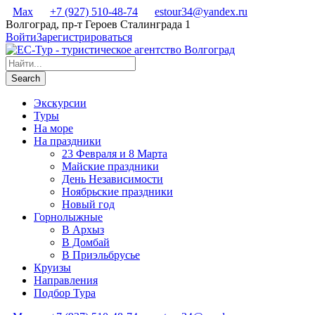
Max
+7 (927) 510-48-74
estour34@yandex.ru
Волгоград, пр-т Героев Сталинграда 1
Войти
Зарегистрироваться
Экскурсии
Туры
На море
На праздники
23 Февраля и 8 Марта
Майские праздники
День Независимости
Ноябрьские праздники
Новый год
Горнолыжные
В Архыз
В Домбай
В Приэльбрусье
Круизы
Направления
Подбор Тура