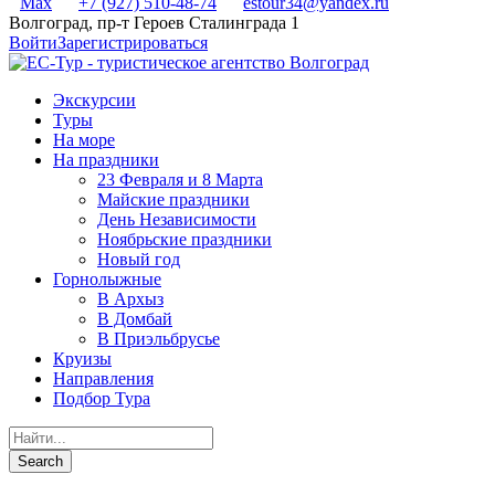
Max
+7 (927) 510-48-74
estour34@yandex.ru
Волгоград, пр-т Героев Сталинграда 1
Войти
Зарегистрироваться
Экскурсии
Туры
На море
На праздники
23 Февраля и 8 Марта
Майские праздники
День Независимости
Ноябрьские праздники
Новый год
Горнолыжные
В Архыз
В Домбай
В Приэльбрусье
Круизы
Направления
Подбор Тура