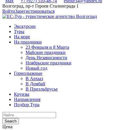
Max
+7 (927) 510-48-74
estour34@yandex.ru
Волгоград, пр-т Героев Сталинграда 1
Войти
Зарегистрироваться
Экскурсии
Туры
На море
На праздники
23 Февраля и 8 Марта
Майские праздники
День Независимости
Ноябрьские праздники
Новый год
Горнолыжные
В Архыз
В Домбай
В Приэльбрусье
Круизы
Направления
Подбор Тура
Цена