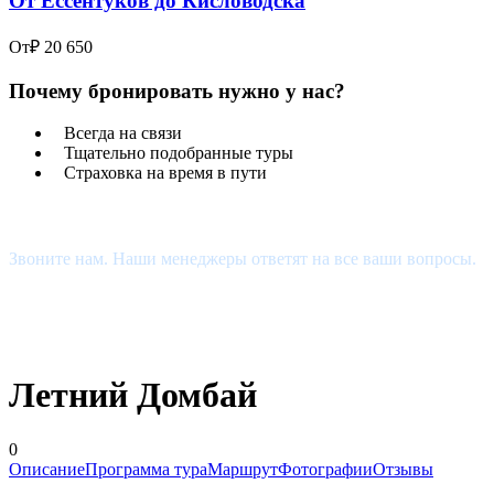
От Ессентуков до Кисловодска
От
₽ 20 650
Почему бронировать нужно у нас?
Всегда на связи
Тщательно подобранные туры
Страховка на время в пути
Есть Вопросы?
Звоните нам. Наши менеджеры ответят на все ваши вопросы.
+7 (927) 510-48-74
estour34@yandex.ru
Летний Домбай
0
Описание
Программа тура
Маршрут
Фотографии
Отзывы