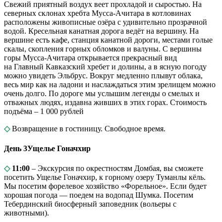
Свежий приятный воздух веет прохладой и сыростью. На
северных склонах хребта Мусса-Ачитара в котловинах
расположены живописные озёра с удивительно прозрачной
водой. Кресельная канатная дорога ведёт на вершину. На
вершине есть кафе, станция канатной дороги, местами голые
скалы, скопления горных обломков и валуны. С вершины
горы Мусса-Ачитара открывается прекрасный вид
на Главный Кавказский хребет и долины, а в ясную погоду
можно увидеть Эльбрус. Вокруг медленно плывут облака,
весь мир как на ладони и наслаждаться этим зрелищем можно
очень долго. По дороге мы услышим легенды о смелых и
отважных людях, издавна живших в этих горах. Стоимость
подъёма – 1 000 рублей
◇
Возвращение в гостиницу. Свободное время.
День 3
Ущелье Гоначхир
◇
11:00
– Экскурсия по окрестностям Домбая, вы сможете
посетить Ущелье Гоначхир, к горному озеру Туманлы кёль.
Мы посетим форелевое хозяйство «Форельное». Если будет
хорошая погода — поедем на водопад Шумка. Посетим
Тебердинский биосферный заповедник (вольеры с
животными).