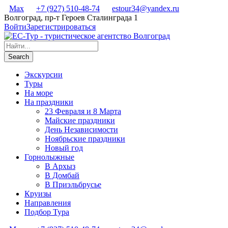
Max
+7 (927) 510-48-74
estour34@yandex.ru
Волгоград, пр-т Героев Сталинграда 1
Войти
Зарегистрироваться
Экскурсии
Туры
На море
На праздники
23 Февраля и 8 Марта
Майские праздники
День Независимости
Ноябрьские праздники
Новый год
Горнолыжные
В Архыз
В Домбай
В Приэльбрусье
Круизы
Направления
Подбор Тура