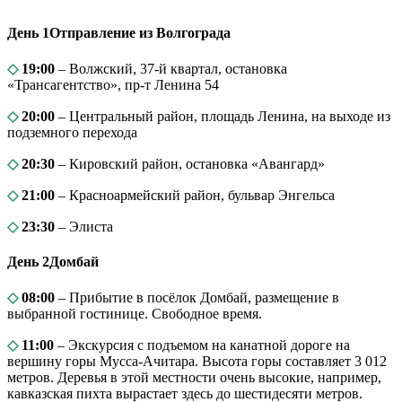
День 1
Отправление из Волгограда
◇
19:00
– Волжский, 37-й квартал, остановка
«Трансагентство», пр-т Ленина 54
◇
20:00
– Центральный район, площадь Ленина, на выходе из
подземного перехода
◇
20:30
– Кировский район, остановка «Авангард»
◇
21:00
– Красноармейский район, бульвар Энгельса
◇
23:30
– Элиста
День 2
Домбай
◇
08:00
– Прибытие в посёлок Домбай, размещение в
выбранной гостинице. Свободное время.
◇
11:00
– Экскурсия с подъемом на канатной дороге на
вершину горы Мусса-Ачитара. Высота горы составляет 3 012
метров. Деревья в этой местности очень высокие, например,
кавказская пихта вырастает здесь до шестидесяти метров.