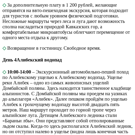
◇
За дополнительную плату в 1 200 рублей, желающие
отправятся на ввто-пешеходная экскурсия, которая подходит
для туристов с любым уровнем физической подготовки.
Несложные маршруты через леса и луга дают возможность
сполна насладиться природой Кавказских гор, а
комфортабельные микроавтобусы облегчают перемещение от
одного места отдыха к другому.
◇
Возвращение в гостиницу. Свободное время.
День 4
Алибекский водопад
◇
10:00-14:00
– Экскурсионный автомобильно-пеший поход
по Алибекскому ущелью к Алибекскому водопад. Ущелье
реки Алибек ‒ одно из самых живописных ущелий
Домбайской поляны. Здесь находится таинственное кладбище
альпинистов. С Домбайской поляны мы проедем на уазиках
до альплагеря «Алибек». Далее пешком пройдём по ущелью
Алибек к грохочущему водопаду высотой двадцать пять
метров. Наш маршрут проходит по горной тропе через
альпийские луга. Детищем Алибекского ледника стали
«Бараньи лбы». Они представляют собой отполированные
льдом скалы. Когда-то здесь располагался Алибекский ледник,
но он отступил налево в ущелье (видна лишь конечная часть