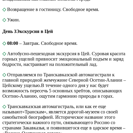
◇
Возвращение в гостиницу. Свободное время.
◇
Ужин.
День 3
Экскурсия в Цей
◇
08:00
– Завтрак. Свободное время.
◇
Автобусно-пешеходная экскурсия в Цей. Суровая красота
горных ущелий привносит эмоциональный подъем и заряд
бодрости, настраивает на положительный лад.
◇
Отправляемся по Транскавказской автомагистрали к
главной природной жемчужине Северной Осетии-Алании –
Цейскому ущелью.В течение одного дня у нас будет
возможность пересечь 5 основных хребтов, описывающих
Осетию-Аланию, ощутим гармонию природы в горах.
◇
Транскавказская автомагистраль, или как ее еще
называют«Транскам», является дорогой-музеем со своей
самобытной биографией. Историческое название этого
стратегически важного пути, связывающего Россию со
странами Закавказья, и появившегося еще в царское время –