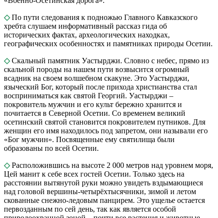
«Военно-Осетинская дорога».
◇
По пути следования к подножью Главного Кавказского
хребта слушаем информативный рассказ гида об
исторических фактах, археологических находках,
географических особенностях и памятниках природы Осетии.
◇
Скальный памятник Уастырджи. Словно с небес, прямо из
скальной породы на нашем пути возвысится огромный
всадник на своем волшебном скакуне. Это Уастырджи,
языческий Бог, который после прихода христианства стал
восприниматься как святой Георгий. Уастырджи ‒
покровитель мужчин и его культ бережно хранится и
почитается в Северной Осетии. Со временем великий
осетинский святой становится покровителем путников. Для
женщин его имя находилось под запретом, они называли его
«Бог мужчин». Посвященные ему святилища были
образованы по всей Осетии.
◇
Расположившись на высоте 2 000 метров над уровнем моря,
Цей манит к себе всех гостей Осетии. Только здесь на
расстоянии вытянутой руки можно увидеть вздымающиеся
над головой вершины-четырёхтысячники, зимой и летом
скованные снежно-ледовым панцирем. Это ущелье остается
первозданным по сей день, так как является особой
природоохранной зоной – почти все растения и животные,