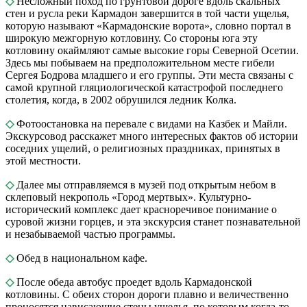
◇
Несложный поход по грунтовой дороге вдоль скальных
стен и русла реки Кармадон завершится в той части ущелья,
которую называют «Кармадонские ворота», словно портал в
широкую межгорную котловину. Со стороны юга эту
котловину окаймляют самые высокие горы Северной Осетии.
Здесь мы побываем на предположительном месте гибели
Сергея Бодрова младшего и его группы. Эти места связаны с
самой крупной гляциологической катастрофой последнего
столетия, когда, в 2002 обрушился ледник Колка.
◇
Фотоостановка на перевале с видами на Казбек и Майли.
Экскурсовод расскажет много интересных фактов об истории
соседних ущелий, о религиозных праздниках, принятых в
этой местности.
◇
Далее мы отправляемся в музей под открытым небом в
склеповый некрополь «Город мертвых». Культурно-
исторический комплекс дает красноречивое понимание о
суровой жизни горцев, и эта экскурсия станет познавательной
и незабываемой частью программы.
◇
Обед в национальном кафе.
◇
После обеда автобус проедет вдоль Кармадонской
котловины. С обеих сторон дороги плавно и величественно
проносятся нависающие стены ущелья, по которым когда-то