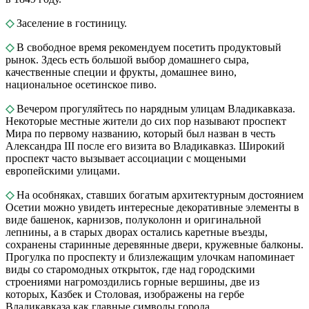
◇
Заселение в гостиницу.
◇
В свободное время рекомендуем посетить продуктовый
рынок. Здесь есть большой выбор домашнего сыра,
качественные специи и фрукты, домашнее вино,
национальное осетинское пиво.
◇
Вечером прогуляйтесь по нарядным улицам Владикавказа.
Некоторые местные жители до сих пор называют проспект
Мира по первому названию, который был назван в честь
Александра III после его визита во Владикавказ. Широкий
проспект часто вызывает ассоциации с мощеными
европейскими улицами.
◇
На особняках, ставших богатым архитектурным достоянием
Осетии можно увидеть интересные декоративные элементы в
виде башенок, карнизов, полуколонн и оригинальной
лепнины, а в старых дворах остались каретные въезды,
сохранены старинные деревянные двери, кружевные балконы.
Прогулка по проспекту и близлежащим улочкам напоминает
виды со старомодных открыток, где над городскими
строениями нагромоздились горные вершины, две из
которых, Казбек и Столовая, изображены на гербе
Владикавказа как главные символы города