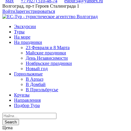
Max
+7 (927) 510-48-74
estour34@yandex.ru
Волгоград, пр-т Героев Сталинграда 1
Войти
Зарегистрироваться
Экскурсии
Туры
На море
На праздники
23 Февраля и 8 Марта
Майские праздники
День Независимости
Ноябрьские праздники
Новый год
Горнолыжные
В Архыз
В Домбай
В Приэльбрусье
Круизы
Направления
Подбор Тура
Цена