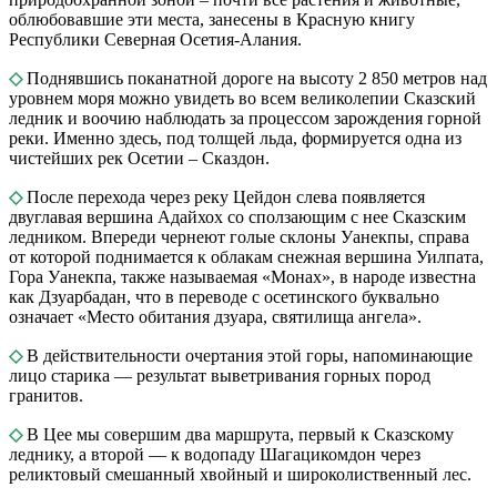
облюбовавшие эти места, занесены в Красную книгу
Республики Северная Осетия-Алания.
◇
Поднявшись поканатной дороге на высоту 2 850 метров над
уровнем моря можно увидеть во всем великолепии Сказский
ледник и воочию наблюдать за процессом зарождения горной
реки. Именно здесь, под толщей льда, формируется одна из
чистейших рек Осетии – Сказдон.
◇
После перехода через реку Цейдон слева появляется
двуглавая вершина Адайхох со сползающим с нее Сказским
ледником. Впереди чернеют голые склоны Уанекпы, справа
от которой поднимается к облакам снежная вершина Уилпата,
Гора Уанекпа, также называемая «Монах», в народе известна
как Дзуарбадан, что в переводе с осетинского буквально
означает «Место обитания дзуара, святилища ангела».
◇
В действительности очертания этой горы, напоминающие
лицо старика — результат выветривания горных пород
гранитов.
◇
В Цее мы совершим два маршрута, первый к Сказскому
леднику, а второй — к водопаду Шагацикомдон через
реликтовый смешанный хвойный и широколиственный лес.