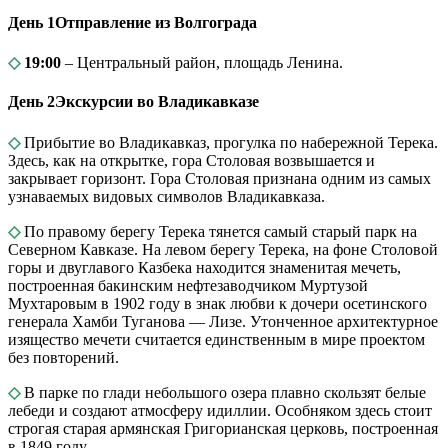
День 1
Отправление из Волгограда
◇
19:00
– Центральный район, площадь Ленина.
День 2
Экскурсии во Владикавказе
◇
Прибытие во Владикавказ, прогулка по набережной Терека.
Здесь, как на открытке, гора Столовая возвышается и
закрывает горизонт. Гора Столовая признана одним из самых
узнаваемых видовых символов Владикавказа.
◇
По правому берегу Терека тянется самый старый парк на
Северном Кавказе. На левом берегу Терека, на фоне Столовой
горы и двуглавого Казбека находится знаменитая мечеть,
построенная бакинским нефтезаводчиком Муртузой
Мухтаровым в 1902 году в знак любви к дочери осетинского
генерала Хамби Туганова — Лизе. Утонченное архитектурное
изящество мечети считается единственным в мире проектом
без повторений.
◇
В парке по глади небольшого озера плавно скользят белые
лебеди и создают атмосферу идиллии. Особняком здесь стоит
строгая старая армянская Григорианская церковь, построенная
в 1849 году.