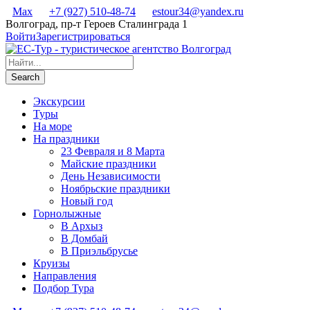
Max
+7 (927) 510-48-74
estour34@yandex.ru
Волгоград, пр-т Героев Сталинграда 1
Войти
Зарегистрироваться
Экскурсии
Туры
На море
На праздники
23 Февраля и 8 Марта
Майские праздники
День Независимости
Ноябрьские праздники
Новый год
Горнолыжные
В Архыз
В Домбай
В Приэльбрусье
Круизы
Направления
Подбор Тура