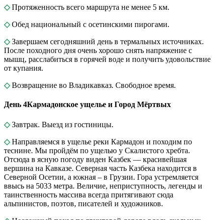
◇
Протяженность всего маршрута не менее 5 км.
◇
Обед национальный с осетинскими пирогами.
◇
Завершаем сегодняшний день в термальных источниках.
После походного дня очень хорошо снять напряжение с
мышц, расслабиться в горячей воде и получить удовольствие
от купания.
◇
Возвращение во Владикавказ. Свободное время.
День 4
Кармадонское ущелье и Город Мёртвых
◇
Завтрак. Выезд из гостиницы.
◇
Направляемся в ущелье реки Кармадон и походим по
теснине. Мы пройдём по ущелью у Скалистого хребта.
Отсюда в ясную погоду виден Казбек — красивейшая
вершина на Кавказе. Северная часть Казбека находится в
Северной Осетии, а южная – в Грузии. Гора устремляется
ввысь на 5033 метра. Величие, неприступность, легенды и
таинственность массива всегда притягивают сюда
альпинистов, поэтов, писателей и художников.