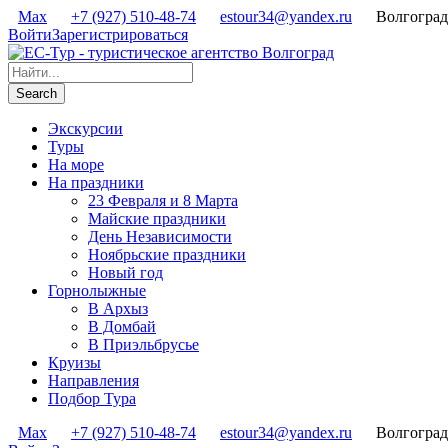
Max
+7 (927) 510-48-74
estour34@yandex.ru
Волгоград
Войти
Зарегистрироваться
Экскурсии
Туры
На море
На праздники
23 Февраля и 8 Марта
Майские праздники
День Независимости
Ноябрьские праздники
Новый год
Горнолыжные
В Архыз
В Домбай
В Приэльбрусье
Круизы
Направления
Подбор Тура
Max
+7 (927) 510-48-74
estour34@yandex.ru
Волгоград