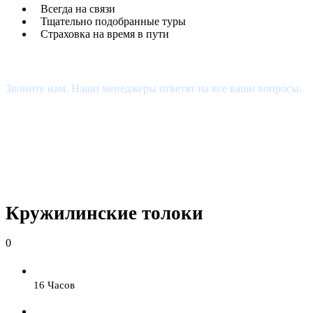
Всегда на связи
Тщательно подобранные туры
Страховка на время в пути
Есть Вопросы?
Звоните нам. Наши менеджеры ответят на все ваши вопросы.
+7 (927) 510-48-74
estour34@yandex.ru
Кружилинские толоки
0
16 Часов