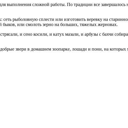
ей для выполнения сложной работы. По традиции все завершалос
х: сеть рыболовную сплести или изготовить веревку на старинно
й быков, или смолоть зерно на больших, тяжелых жерновах.
стрясали, и сено косили, и катух мазали, и арбузы с бахчи собир
т добрые звери в домашнем зоопарке, лошади и пони, на которых