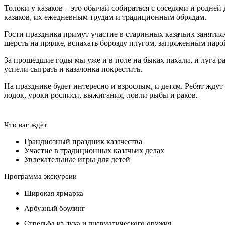
Толоки у казаков – это обычай собираться с соседями и родн
казаков, их ежедневным трудам и традиционным обрядам.
Гости праздника примут участие в старинных казачьих занятия
шерсть на прялке, вспахать борозду плугом, запряженным паро
За прошедшие годы мы уже и в поле на быках пахали, и луга ра
успели сыграть и казачонка покрестить.
На празднике будет интересно и взрослым, и детям. Ребят жду
лодок, уроки росписи, выжигания, ловли рыбы и раков.
Что вас ждёт
Грандиозный праздник казачества
Участие в традиционных казачьих делах
Увлекательные игры для детей
Программа экскурсии
Широкая ярмарка
Арбузный боулинг
Стрельба из лука и пневматического оружия