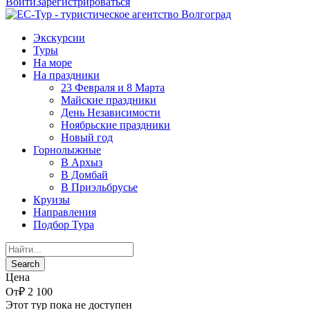
Войти
Зарегистрироваться
Экскурсии
Туры
На море
На праздники
23 Февраля и 8 Марта
Майские праздники
День Независимости
Ноябрьские праздники
Новый год
Горнолыжные
В Архыз
В Домбай
В Приэльбрусье
Круизы
Направления
Подбор Тура
Цена
От
₽ 2 100
Этот тур пока не доступен