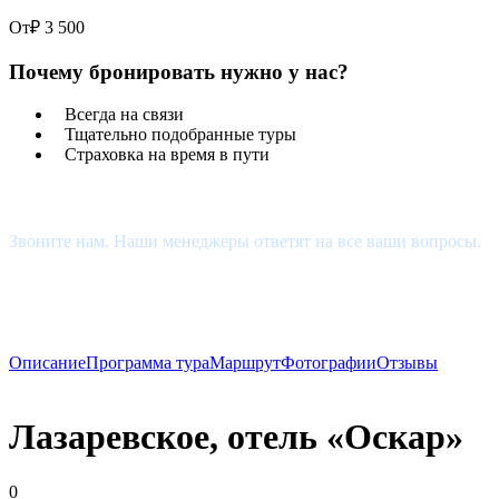
От
₽ 3 500
Почему бронировать нужно у нас?
Всегда на связи
Тщательно подобранные туры
Страховка на время в пути
Есть Вопросы?
Звоните нам. Наши менеджеры ответят на все ваши вопросы.
+7 (927) 510-48-74
estour34@yandex.ru
Описание
Программа тура
Маршрут
Фотографии
Отзывы
Лазаревское, отель «Оскар»
0