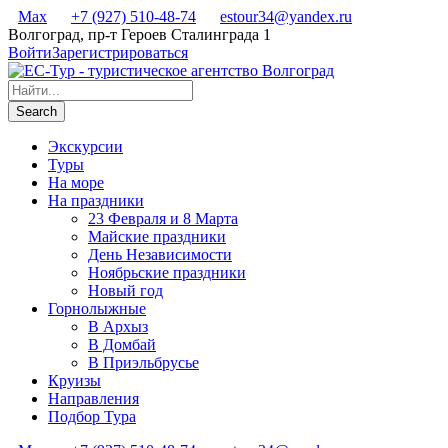
Max
+7 (927) 510-48-74
estour34@yandex.ru
Волгоград, пр-т Героев Сталинграда 1
Войти
Зарегистрироваться
Экскурсии
Туры
На море
На праздники
23 Февраля и 8 Марта
Майские праздники
День Независимости
Ноябрьские праздники
Новый год
Горнолыжные
В Архыз
В Домбай
В Приэльбрусье
Круизы
Направления
Подбор Тура