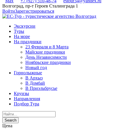
Max
+7 (927) 510-48-74
estour34@yandex.ru
Волгоград, пр-т Героев Сталинграда 1
Войти
Зарегистрироваться
Экскурсии
Туры
На море
На праздники
23 Февраля и 8 Марта
Майские праздники
День Независимости
Ноябрьские праздники
Новый год
Горнолыжные
В Архыз
В Домбай
В Приэльбрусье
Круизы
Направления
Подбор Тура
Цена