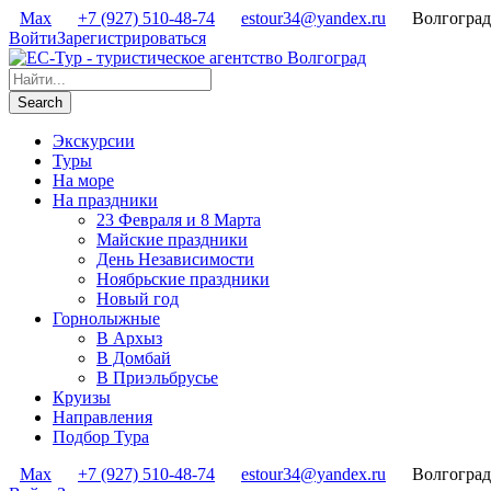
Max
+7 (927) 510-48-74
estour34@yandex.ru
Волгоград
Войти
Зарегистрироваться
Экскурсии
Туры
На море
На праздники
23 Февраля и 8 Марта
Майские праздники
День Независимости
Ноябрьские праздники
Новый год
Горнолыжные
В Архыз
В Домбай
В Приэльбрусье
Круизы
Направления
Подбор Тура
Max
+7 (927) 510-48-74
estour34@yandex.ru
Волгоград