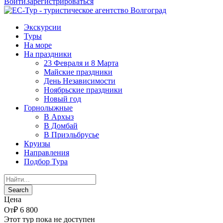
Войти
Зарегистрироваться
Экскурсии
Туры
На море
На праздники
23 Февраля и 8 Марта
Майские праздники
День Независимости
Ноябрьские праздники
Новый год
Горнолыжные
В Архыз
В Домбай
В Приэльбрусье
Круизы
Направления
Подбор Тура
Цена
От
₽ 6 800
Этот тур пока не доступен