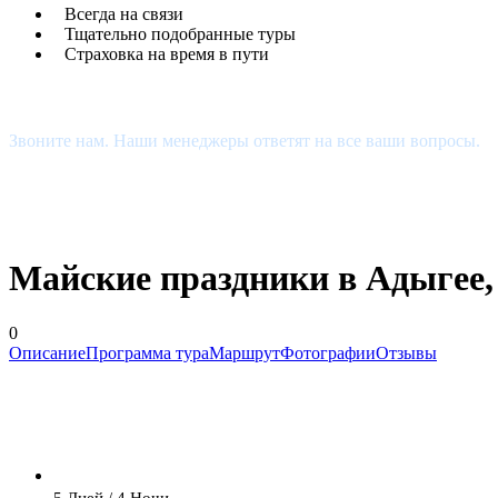
Всегда на связи
Тщательно подобранные туры
Страховка на время в пути
Есть Вопросы?
Звоните нам. Наши менеджеры ответят на все ваши вопросы.
+7 (927) 510-48-74
estour34@yandex.ru
Майские праздники в Адыгее,
0
Описание
Программа тура
Маршрут
Фотографии
Отзывы
5 Дней / 4 Ночи