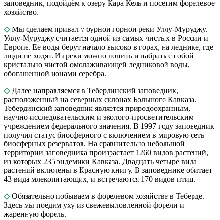
заповедник, подойдём к озеру Кара Кель и посетим форелевое
хозяйство.
◇
Мы сделаем привал у бурной горной реки Уллу-Муруджу.
Уллу-Муруджу считается одной из самых чистых в России и
Европе. Ее воды берут начало высоко в горах, на леднике, где
люди не ходят. Из реки можно попить и набрать с собой
кристально чистой омолаживающей ледниковой воды,
обогащенной ионами серебра.
◇
Далее направляемся в Тебердинский заповедник,
расположенный на северных склонах Большого Кавказа.
Тебердинский заповедник является природоохранным,
научно-исследовательским и эколого-просветительским
учреждением федерального значения. В 1997 году заповедник
получил статус биосферного с включением в мировую сеть
биосферных резерватов. На сравнительно небольшой
территории заповедника произрастает 1260 видов растений,
из которых 235 эндемики Кавказа. Двадцать четыре вида
растений включены в Красную книгу. В заповеднике обитает
43 вида млекопитающих, и встречаются 170 видов птиц.
◇
Обязательно побываем в форелевом хозяйстве в Теберде.
Здесь мы поедим уху из свежевыловленной форели и
жаренную форель.