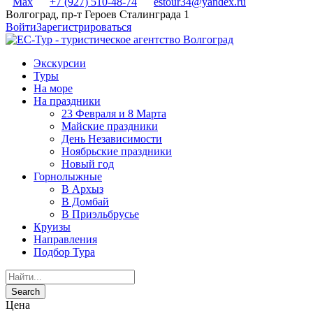
Max
+7 (927) 510-48-74
estour34@yandex.ru
Волгоград, пр-т Героев Сталинграда 1
Войти
Зарегистрироваться
Экскурсии
Туры
На море
На праздники
23 Февраля и 8 Марта
Майские праздники
День Независимости
Ноябрьские праздники
Новый год
Горнолыжные
В Архыз
В Домбай
В Приэльбрусье
Круизы
Направления
Подбор Тура
Цена