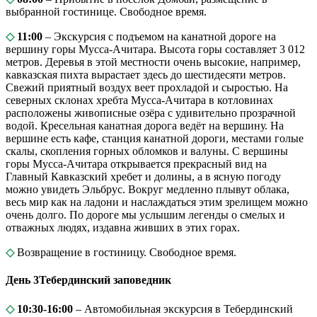
выбранной гостинице. Свободное время.
◇
11:00
– Экскурсия с подъемом на канатной дороге на
вершину горы Мусса-Ачитара. Высота горы составляет 3 012
метров. Деревья в этой местности очень высокие, например,
кавказская пихта вырастает здесь до шестидесяти метров.
Свежий приятный воздух веет прохладой и сыростью. На
северных склонах хребта Мусса-Ачитара в котловинах
расположены живописные озёра с удивительно прозрачной
водой. Кресельная канатная дорога ведёт на вершину. На
вершине есть кафе, станция канатной дороги, местами голые
скалы, скопления горных обломков и валуны. С вершины
горы Мусса-Ачитара открывается прекрасный вид на
Главный Кавказский хребет и долины, а в ясную погоду
можно увидеть Эльбрус. Вокруг медленно плывут облака,
весь мир как на ладони и наслаждаться этим зрелищем можно
очень долго. По дороге мы услышим легенды о смелых и
отважных людях, издавна живших в этих горах.
◇
Возвращение в гостиницу. Свободное время.
День 3
Тебердинский заповедник
◇
10:30-16:00
– Автомобильная экскурсия в Тебердинский