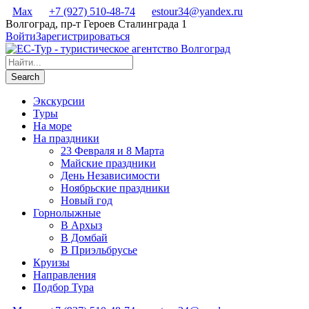
Max
+7 (927) 510-48-74
estour34@yandex.ru
Волгоград, пр-т Героев Сталинграда 1
Войти
Зарегистрироваться
Экскурсии
Туры
На море
На праздники
23 Февраля и 8 Марта
Майские праздники
День Независимости
Ноябрьские праздники
Новый год
Горнолыжные
В Архыз
В Домбай
В Приэльбрусье
Круизы
Направления
Подбор Тура