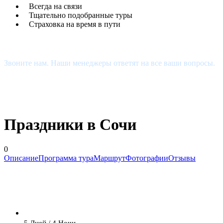
Всегда на связи
Тщательно подобранные туры
Страховка на время в пути
Есть Вопросы?
Звоните нам. Наши менеджеры ответят на все ваши вопросы.
+7 (927) 510-48-74
estour34@yandex.ru
Праздники в Сочи
0
Описание
Программа тура
Маршрут
Фотографии
Отзывы
5 Дней / 4 Ночи