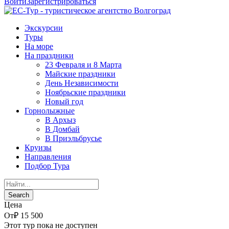
Войти
Зарегистрироваться
Экскурсии
Туры
На море
На праздники
23 Февраля и 8 Марта
Майские праздники
День Независимости
Ноябрьские праздники
Новый год
Горнолыжные
В Архыз
В Домбай
В Приэльбрусье
Круизы
Направления
Подбор Тура
Цена
От
₽ 15 500
Этот тур пока не доступен