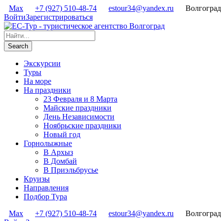
Max
+7 (927) 510-48-74
estour34@yandex.ru
Волгоград
Войти
Зарегистрироваться
Экскурсии
Туры
На море
На праздники
23 Февраля и 8 Марта
Майские праздники
День Независимости
Ноябрьские праздники
Новый год
Горнолыжные
В Архыз
В Домбай
В Приэльбрусье
Круизы
Направления
Подбор Тура
Max
+7 (927) 510-48-74
estour34@yandex.ru
Волгоград