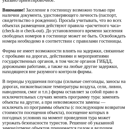
указано ориентировочное.
Внимание!
Заселение в гостиницу возможно только при
наличии документа, удостоверяющего личность (паспорт,
свидетельство о рождении). Просьба учитывать, что во всех
объектах размещения действуют правила «расчетного часа»
(check-in и check-out). До установленного времени заселения
свободных номеров в гостинице может не быть. Освобождать
номера необходимо в соответствии с правилами гостиницы.
Фирма не имеет возможности влиять на задержки, связанные
с пробками на дорогах, действиями и мероприятиями
государственных органов, в том числе органов ГИБДД,
дорожными работами, а также на любые другие задержки,
находящиеся вне разумного контроля фирмы.
В периоды ухудшения погоды (сильные снегопады, заносы на
дорогах, низкие/высокие температуры воздуха, сели, ливни,
наводнения, смог и т.п.) фирма оставляет за собой право в
исключительных случаях менять программу тура: заменять
объекты на другие, а при невозможности замены —
исключать из программы объекты (с последующим возвратом
стоимости посещения объекта), посещение которых в
погодных условиях на момент проведения тура может
угрожать безопасности туристов. Решение об указанной
замене/отмене объектов принимается гидом и ведущим