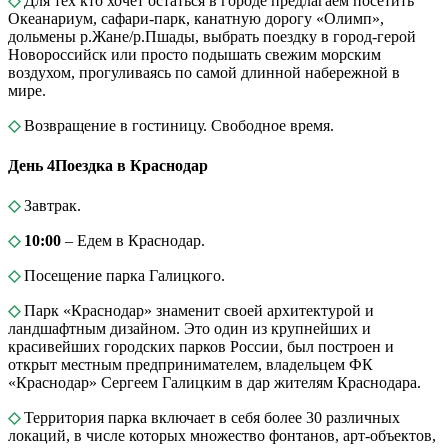
◇
Для тех кто хочет остаться в городе предлагаем посетить
Океанариум, сафари-парк, канатную дорогу «Олимп»,
дольмены р.Жане/р.Пшады, выбрать поездку в город-герой
Новороссийск или просто подышать свежим морским
воздухом, прогуливаясь по самой длинной набережной в
мире.
◇
Возвращение в гостиницу. Свободное время.
День 4
Поездка в Краснодар
◇
Завтрак.
◇
10:00
– Едем в Краснодар.
◇
Посещение парка Галицкого.
◇
Парк «Краснодар» знаменит своей архитектурой и
ландшафтным дизайном. Это один из крупнейших и
красивейших городских парков России, был построен и
открыт местным предпринимателем, владельцем ФК
«Краснодар» Сергеем Галицким в дар жителям Краснодара.
◇
Территория парка включает в себя более 30 различных
локаций, в числе которых множество фонтанов, арт-объектов,