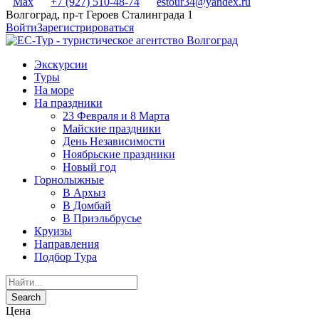
Max
+7 (927) 510-48-74
estour34@yandex.ru
Волгоград, пр-т Героев Сталинграда 1
Войти
Зарегистрироваться
Экскурсии
Туры
На море
На праздники
23 Февраля и 8 Марта
Майские праздники
День Независимости
Ноябрьские праздники
Новый год
Горнолыжные
В Архыз
В Домбай
В Приэльбрусье
Круизы
Направления
Подбор Тура
Цена