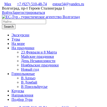
Max
+7 (927) 510-48-74
estour34@yandex.ru
Волгоград, пр-т Героев Сталинграда 1
Войти
Зарегистрироваться
Экскурсии
Туры
На море
На праздники
23 Февраля и 8 Марта
Майские праздники
День Независимости
Ноябрьские праздники
Новый год
Горнолыжные
В Архыз
В Домбай
В Приэльбрусье
Круизы
Направления
Подбор Тура