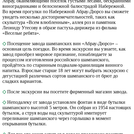
Абрау, окаймляющими поселок густыми лесами, бескрайними
виноградниками и белоснежной балюстрадой Набережной.
Во время прогулки по Набережной Абрау-Дюрсо вы сможете
увидеть несколько достопримечательностей, таких как
скульптура «Всем влюбленным», аллея роз и памятник
Леониду Утесову в образе пастуха-дирижера из фильма
«Веселые ребята».
◇
Посещение завода шампанских вин «Абрау-Дюрсо» ‒
основная цель поездки. Во время экскурсии вы узнаете, как
завод приобрел мировое признание, понаблюдаете за
процессом изготовления российского шампанского,
пройдётесь по старинным подвалам-хранилищам винного
напитка. Взрослые старше 18 лет могут выбрать экскурсию с
дегустацией различных сортов шампанского от брют до
сладких вариантов.
◇
После экскурсии вы посетите фирменный магазин завода.
◇
Неподалеку от завода установлен фонтан в виде бутылки
шампанского высотой 5 метров. Он собран из 1954 настоящих
бутылок, а струя воды над скульптурой имитирует
переливание шампанского через горлышко в момент
открывания бутылки.