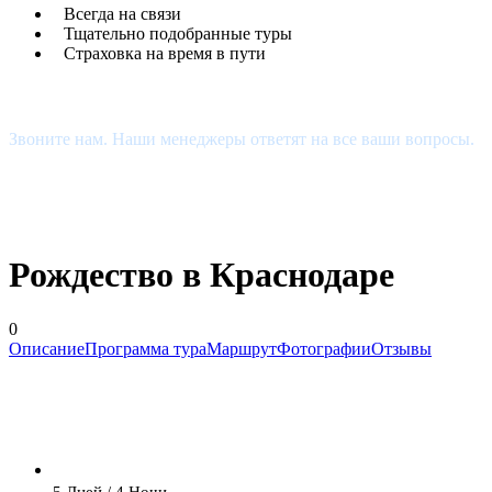
Всегда на связи
Тщательно подобранные туры
Страховка на время в пути
Есть Вопросы?
Звоните нам. Наши менеджеры ответят на все ваши вопросы.
+7 (927) 510-48-74
estour34@yandex.ru
Рождество в Краснодаре
0
Описание
Программа тура
Маршрут
Фотографии
Отзывы
5 Дней / 4 Ночи