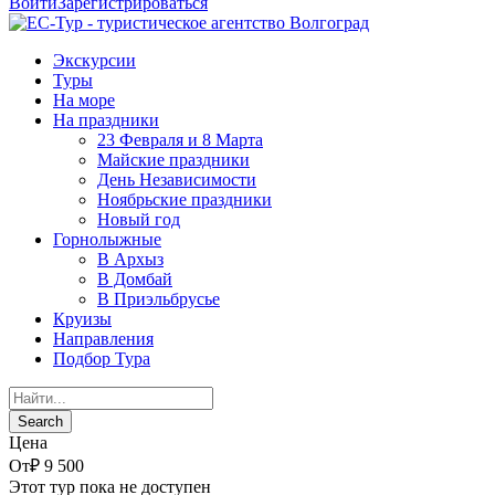
Войти
Зарегистрироваться
Экскурсии
Туры
На море
На праздники
23 Февраля и 8 Марта
Майские праздники
День Независимости
Ноябрьские праздники
Новый год
Горнолыжные
В Архыз
В Домбай
В Приэльбрусье
Круизы
Направления
Подбор Тура
Цена
От
₽ 9 500
Этот тур пока не доступен