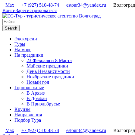
Max
+7 (927) 510-48-74
estour34@yandex.ru
Волгоград
Войти
Зарегистрироваться
Экскурсии
Туры
На море
На праздники
23 Февраля и 8 Марта
Майские праздники
День Независимости
Ноябрьские праздники
Новый год
Горнолыжные
В Архыз
В Домбай
В Приэльбрусье
Круизы
Направления
Подбор Тура
Max
+7 (927) 510-48-74
estour34@yandex.ru
Волгоград