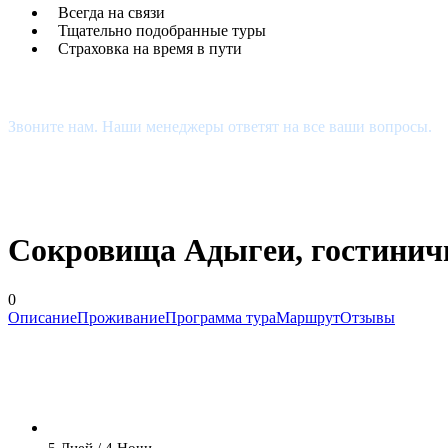
Всегда на связи
Тщательно подобранные туры
Страховка на время в пути
Есть Вопросы?
Звоните нам. Наши менеджеры ответят на все ваши вопросы.
+7 (927) 510-48-74
estour34@yandex.ru
Сокровища Адыгеи, гостинич
0
Описание
Проживание
Программа тура
Маршрут
Отзывы
5 Дней / 4 Ночи