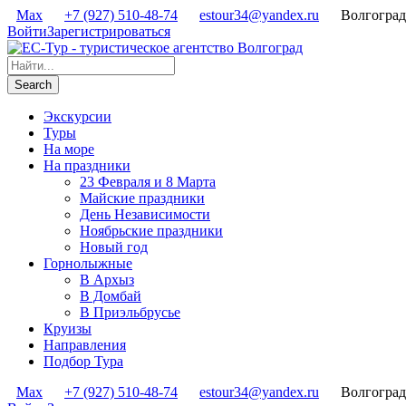
Max
+7 (927) 510-48-74
estour34@yandex.ru
Волгоград
Войти
Зарегистрироваться
Экскурсии
Туры
На море
На праздники
23 Февраля и 8 Марта
Майские праздники
День Независимости
Ноябрьские праздники
Новый год
Горнолыжные
В Архыз
В Домбай
В Приэльбрусье
Круизы
Направления
Подбор Тура
Max
+7 (927) 510-48-74
estour34@yandex.ru
Волгоград