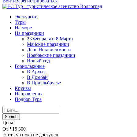
Войти
Зарегистрироваться
Экскурсии
Туры
На море
На праздники
23 Февраля и 8 Марта
Майские праздники
День Независимости
Ноябрьские праздники
Новый год
Горнолыжные
В Архыз
В Домбай
В Приэльбрусье
Круизы
Направления
Подбор Тура
Цена
От
₽ 15 300
Этот тур пока не доступен