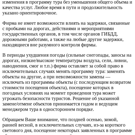
изменения в программу тура без уменьшения общего объема и
качества услуг. Любое время в пути и продолжительность
указано ориентировочное.
Фирма не имеет возможности влиять на задержки, связанные
с пробками на дорогах, действиями и мероприятиями
государственных органов, в том числе органов ГИБДД,
дорожными работами, а также на любые другие задержки,
находящиеся вне разумного контроля фирмы.
В периоды ухудшения погоды (сильные снегопады, заносы на
дорогах, низкие/высокие температуры воздуха, сели, ливни,
наводнения, смог и т.п.) фирма оставляет за собой право в
исключительных случаях менять программу тура: заменять
объекты на другие, а при невозможности замены —
исключать из программы объекты (с последующим возвратом
стоимости посещения объекта), посещение которых в
погодных условиях на момент проведения тура может
угрожать безопасности туристов. Решение об указанной
замене/отмене объектов принимается гидом и ведущим
менеджером тура в одностороннем порядке.
Обращаем Ваше внимание, что поздней осенью, зимой,
ранней весной, в исключительных случаях, из-за короткого
светового дня, посещение некоторых заявленных в программе