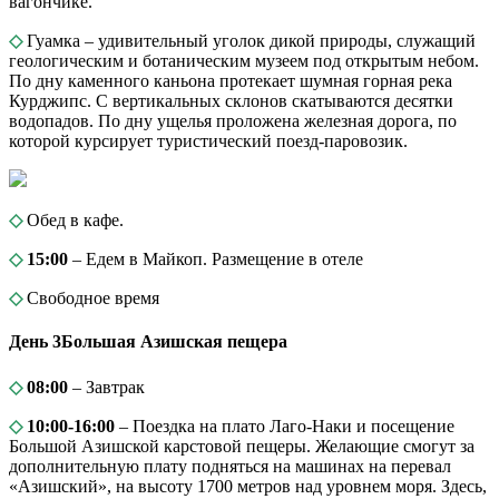
вагончике.
◇
Гуамка – удивительный уголок дикой природы, служащий
геологическим и ботаническим музеем под открытым небом.
По дну каменного каньона протекает шумная горная река
Курджипс. С вертикальных склонов скатываются десятки
водопадов. По дну ущелья проложена железная дорога, по
которой курсирует туристический поезд-паровозик.
◇
Обед в кафе.
◇
15:00
– Едем в Майкоп. Размещение в отеле
◇
Свободное время
День 3
Большая Азишская пещера
◇
08:00
– Завтрак
◇
10:00-16:00
– Поездка на плато Лаго-Наки и посещение
Большой Азишской карстовой пещеры. Желающие смогут за
дополнительную плату подняться на машинах на перевал
«Азишский», на высоту 1700 метров над уровнем моря. Здесь,