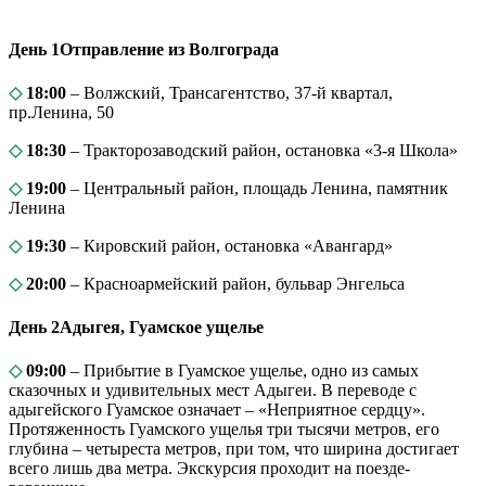
День 1
Отправление из Волгограда
◇
18:00
– Волжский, Трансагентство, 37-й квартал,
пр.Ленина, 50
◇
18:30
– Тракторозаводский район, остановка «3-я Школа»
◇
19:00
– Центральный район, площадь Ленина, памятник
Ленина
◇
19:30
– Кировский район, остановка «Авангард»
◇
20:00
– Красноармейский район, бульвар Энгельса
День 2
Адыгея, Гуамское ущелье
◇
09:00
– Прибытие в Гуамское ущелье, одно из самых
сказочных и удивительных мест Адыгеи. В переводе с
адыгейского Гуамское означает – «Неприятное сердцу».
Протяженность Гуамского ущелья три тысячи метров, его
глубина – четыреста метров, при том, что ширина достигает
всего лишь два метра. Экскурсия проходит на поезде-