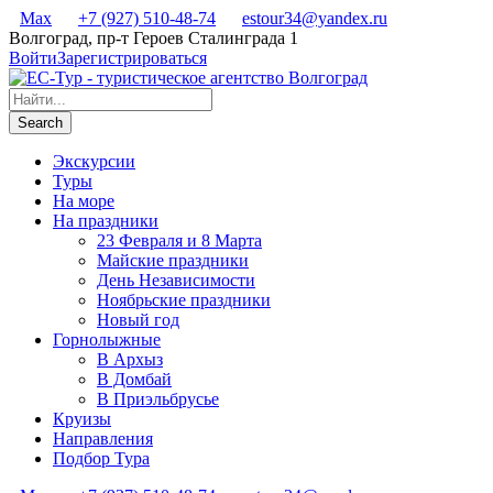
Max
+7 (927) 510-48-74
estour34@yandex.ru
Волгоград, пр-т Героев Сталинграда 1
Войти
Зарегистрироваться
Экскурсии
Туры
На море
На праздники
23 Февраля и 8 Марта
Майские праздники
День Независимости
Ноябрьские праздники
Новый год
Горнолыжные
В Архыз
В Домбай
В Приэльбрусье
Круизы
Направления
Подбор Тура