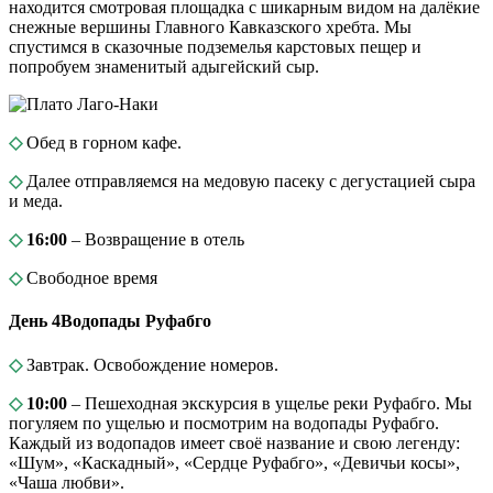
находится смотровая площадка с шикарным видом на далёкие
снежные вершины Главного Кавказского хребта. Мы
спустимся в сказочные подземелья карстовых пещер и
попробуем знаменитый адыгейский сыр.
◇
Обед в горном кафе.
◇
Далее отправляемся на медовую пасеку с дегустацией сыра
и меда.
◇
16:00
– Возвращение в отель
◇
Свободное время
День 4
Водопады Руфабго
◇
Завтрак. Освобождение номеров.
◇
10:00
– Пешеходная экскурсия в ущелье реки Руфабго. Мы
погуляем по ущелью и посмотрим на водопады Руфабго.
Каждый из водопадов имеет своё название и свою легенду:
«Шум», «Каскадный», «Сердце Руфабго», «Девичьи косы»,
«Чаша любви».