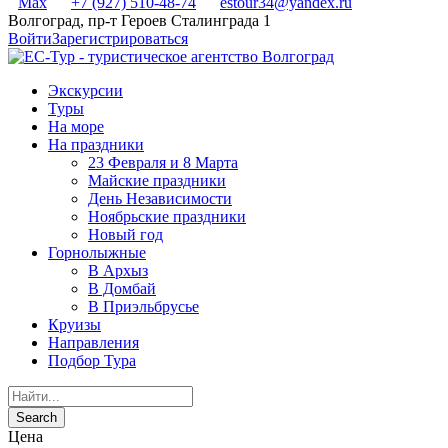
Max
+7 (927) 510-48-74
estour34@yandex.ru
Волгоград, пр-т Героев Сталинграда 1
Войти
Зарегистрироваться
Экскурсии
Туры
На море
На праздники
23 Февраля и 8 Марта
Майские праздники
День Независимости
Ноябрьские праздники
Новый год
Горнолыжные
В Архыз
В Домбай
В Приэльбрусье
Круизы
Направления
Подбор Тура
Цена