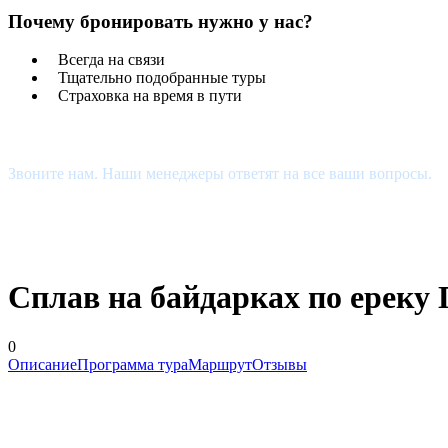
Почему бронировать нужно у нас?
Всегда на связи
Тщательно подобранные туры
Страховка на время в пути
Есть Вопросы?
Звоните нам. Наши менеджеры ответят на все ваши вопросы.
+7 (927) 510-48-74
estour34@yandex.ru
Сплав на байдарках по ереку
0
Описание
Программа тура
Маршрут
Отзывы