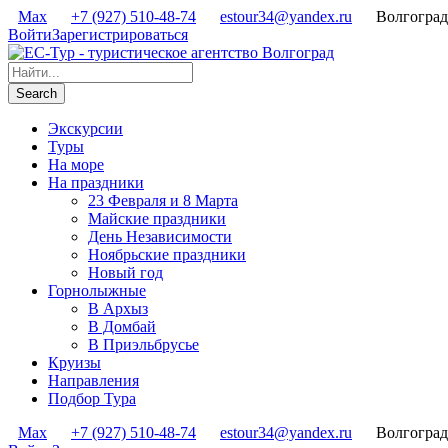
Max
+7 (927) 510-48-74
estour34@yandex.ru
Волгоград
Войти
Зарегистрироваться
Экскурсии
Туры
На море
На праздники
23 Февраля и 8 Марта
Майские праздники
День Независимости
Ноябрьские праздники
Новый год
Горнолыжные
В Архыз
В Домбай
В Приэльбрусье
Круизы
Направления
Подбор Тура
Max
+7 (927) 510-48-74
estour34@yandex.ru
Волгоград