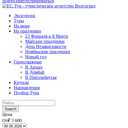
Войти
Зарегистрироваться
Экскурсии
Туры
На море
На праздники
23 Февраля и 8 Марта
Майские праздники
День Независимости
Ноябрьские праздники
Новый год
Горнолыжные
В Архыз
В Домбай
В Приэльбрусье
Круизы
Направления
Подбор Тура
Цена
От
₽ 3 600