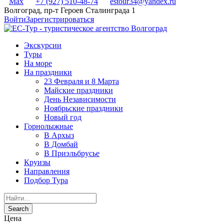
Max
+7 (927) 510-48-74
estour34@yandex.ru
Волгоград, пр-т Героев Сталинграда 1
Войти
Зарегистрироваться
Экскурсии
Туры
На море
На праздники
23 Февраля и 8 Марта
Майские праздники
День Независимости
Ноябрьские праздники
Новый год
Горнолыжные
В Архыз
В Домбай
В Приэльбрусье
Круизы
Направления
Подбор Тура
Цена