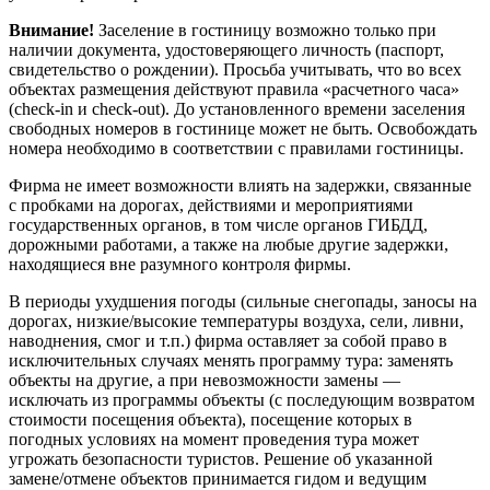
Внимание!
Заселение в гостиницу возможно только при
наличии документа, удостоверяющего личность (паспорт,
свидетельство о рождении). Просьба учитывать, что во всех
объектах размещения действуют правила «расчетного часа»
(check-in и check-out). До установленного времени заселения
свободных номеров в гостинице может не быть. Освобождать
номера необходимо в соответствии с правилами гостиницы.
Фирма не имеет возможности влиять на задержки, связанные
с пробками на дорогах, действиями и мероприятиями
государственных органов, в том числе органов ГИБДД,
дорожными работами, а также на любые другие задержки,
находящиеся вне разумного контроля фирмы.
В периоды ухудшения погоды (сильные снегопады, заносы на
дорогах, низкие/высокие температуры воздуха, сели, ливни,
наводнения, смог и т.п.) фирма оставляет за собой право в
исключительных случаях менять программу тура: заменять
объекты на другие, а при невозможности замены —
исключать из программы объекты (с последующим возвратом
стоимости посещения объекта), посещение которых в
погодных условиях на момент проведения тура может
угрожать безопасности туристов. Решение об указанной
замене/отмене объектов принимается гидом и ведущим