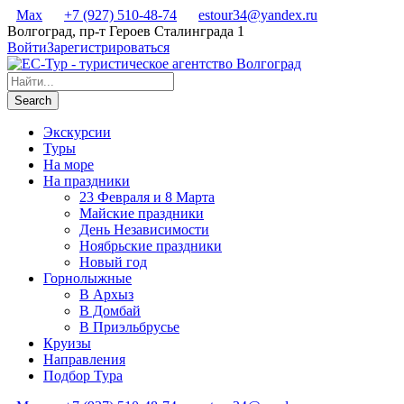
Max
+7 (927) 510-48-74
estour34@yandex.ru
Волгоград, пр-т Героев Сталинграда 1
Войти
Зарегистрироваться
Экскурсии
Туры
На море
На праздники
23 Февраля и 8 Марта
Майские праздники
День Независимости
Ноябрьские праздники
Новый год
Горнолыжные
В Архыз
В Домбай
В Приэльбрусье
Круизы
Направления
Подбор Тура