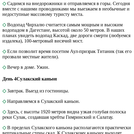
◇
Садимся на внедорожники и отправляемся в горы. Сегодня
вместе с нашими проводниками мы выезжаем в необычные и
недоступные массовому туристу места.
◇
Водопад Чирхалю считается самым мощным и высоким
водопадом в Дагестане, высотой около 50 метров. В наших
планах увидеть водопад Каскад, две дороги смерти (любуемся
издалека), 100-метровый висячий мост.
◇
Если позволит время посетим Аул-призрак Титаник (так его
прозвали местные жители).
◇
Вечер в доме. Ужин.
День 4
Сулакский каньон
◇
Завтрак. Выезд из гостиницы.
◇
Направляемся в Сулакский каньон.
◇
Здесь, с высоты 1920 метров видна узкая голубая полоска
реки Сулак, создавшая хребты Гимринский и Салатау.
◇
В пределах Сулакского каньона располагаются практически
вертикальные стены скал. К Сулакскому каньону выходят